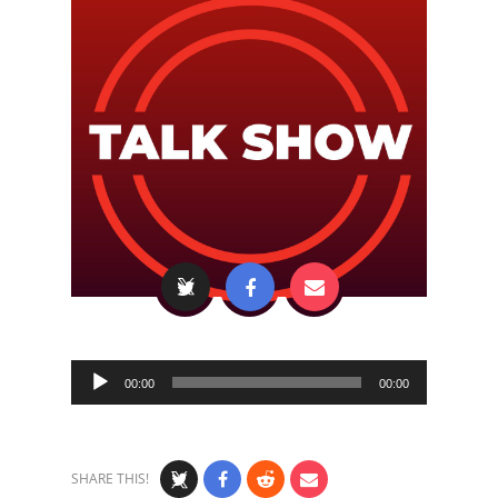
Audio
00:00
00:00
Player
SHARE THIS!