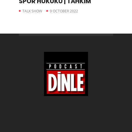
SPOR HUKUKU | TAHKİM
TALK SHOW
9 OCTOBER 2022