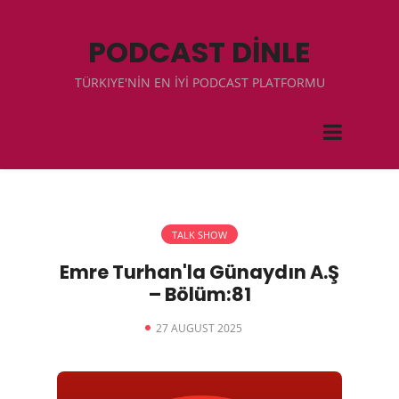
PODCAST DİNLE
TÜRKIYE'NİN EN İYİ PODCAST PLATFORMU
TALK SHOW
Emre Turhan'la Günaydın A.Ş
– Bölüm:81
27 AUGUST 2025