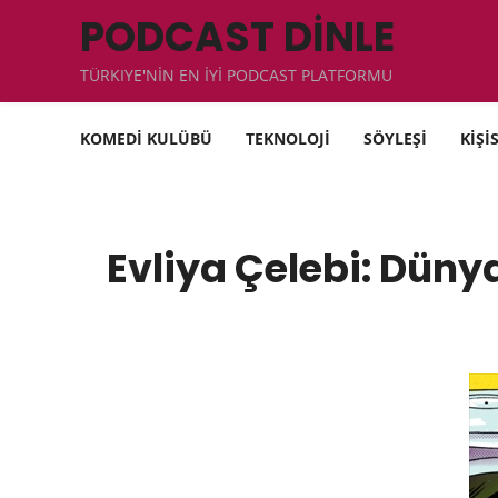
PODCAST DİNLE
TÜRKIYE'NİN EN İYİ PODCAST PLATFORMU
KOMEDİ KULÜBÜ
TEKNOLOJİ
SÖYLEŞİ
KİŞİ
Evliya Çelebi: Düny