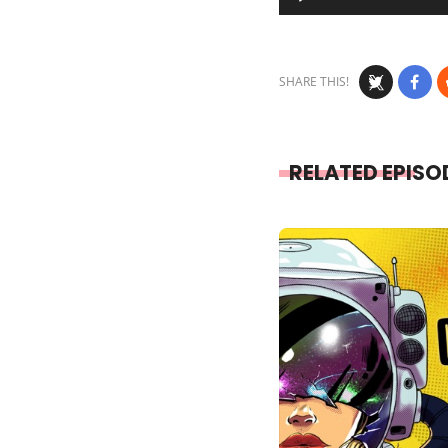
Player
SHARE THIS!
RELATED EPISO