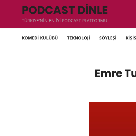
PODCAST DİNLE
TÜRKIYE'NİN EN İYİ PODCAST PLATFORMU
KOMEDİ KULÜBÜ
TEKNOLOJİ
SÖYLEŞİ
KİŞİ
Emre Tu