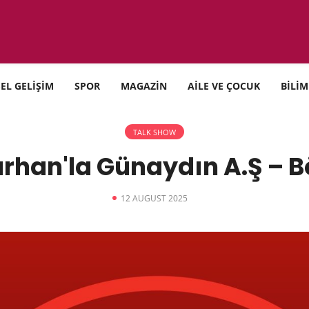
SEL GELİŞİM
SPOR
MAGAZİN
AİLE VE ÇOCUK
BİLİM
TALK SHOW
rhan'la Günaydın A.Ş – 
12 AUGUST 2025