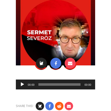
Audio
00:00
00:00
Player
SHARE THIS!