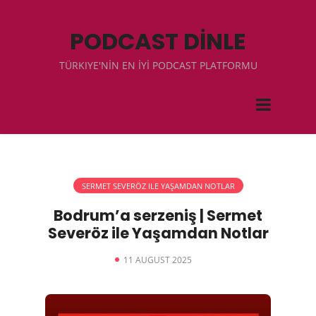
PODCAST DİNLE
TÜRKIYE'NİN EN İYİ PODCAST PLATFORMU
SERMET SEVERÖZ ILE YAŞAMDAN NOTLAR
Bodrum’a serzeniş | Sermet
Severöz ile Yaşamdan Notlar
11 AUGUST 2025