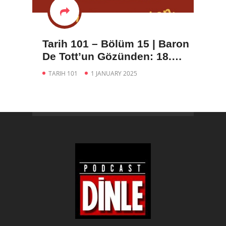
Tarih 101 – Bölüm 15 | Baron
De Tott’un Gözünden: 18.
Yüzyılda İstanbul ve
TARIH 101
1 JANUARY 2025
Osmanlı(1. Part)