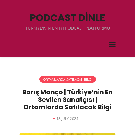
PODCAST DİNLE
TÜRKIYE'NİN EN İYİ PODCAST PLATFORMU
ORTAMLARDA SATILACAK BILGI
Barış Manço | Türkiye’nin En
Sevilen Sanatçısı |
Ortamlarda Satılacak Bilgi
18 JULY 2025