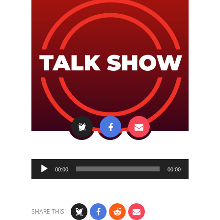
Audio
00:00
00:00
Player
SHARE THIS!