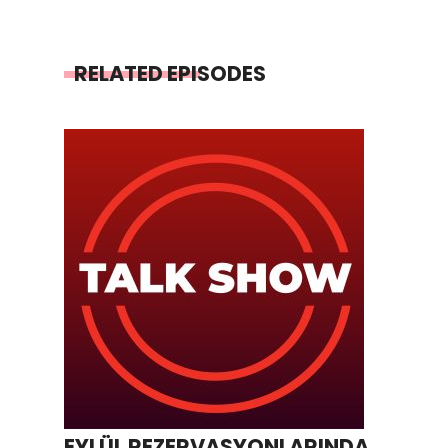
RELATED EPISODES
EYLÜL REZERVASYONLARINDA