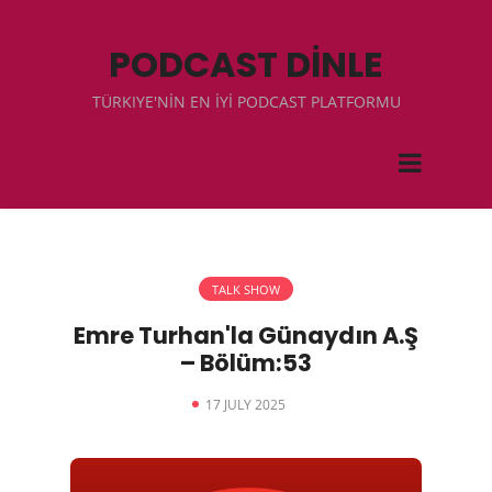
PODCAST DİNLE
TÜRKIYE'NİN EN İYİ PODCAST PLATFORMU
TALK SHOW
Emre Turhan'la Günaydın A.Ş
– Bölüm:53
17 JULY 2025