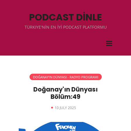
PODCAST DİNLE
TÜRKIYE'NİN EN İYİ PODCAST PLATFORMU
DOĞANAY'IN DÜNYASI - RADYO PROGRAMI
Doğanay'ın Dünyası
Bölüm:49
10 JULY 2025