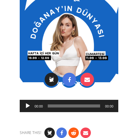
Audio
00:00
00:00
Player
SHARE THIS!