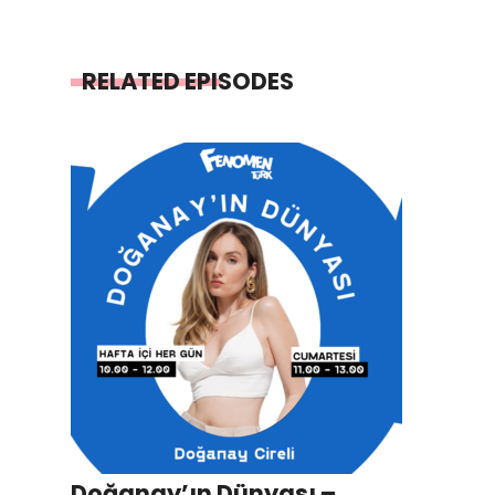
RELATED EPISODES
Doğanay’ın Dünyası –