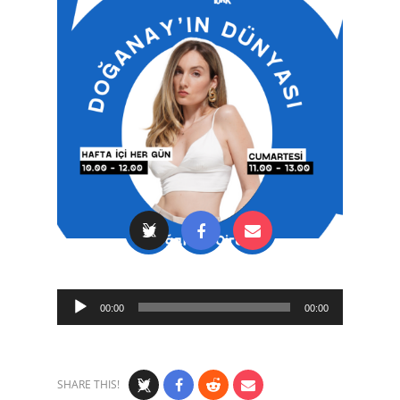
Audio
00:00
00:00
Player
SHARE THIS!