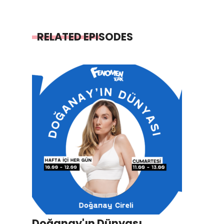
RELATED EPISODES
Doğanay'ın Dünyası