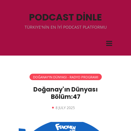
PODCAST DİNLE
TÜRKIYE'NİN EN İYİ PODCAST PLATFORMU
DOĞANAY'IN DÜNYASI - RADYO PROGRAMI
Doğanay'ın Dünyası
Bölüm:47
8 JULY 2025