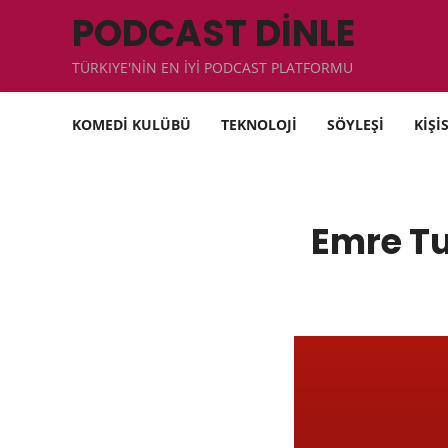
PODCAST DİNLE
TÜRKIYE'NİN EN İYİ PODCAST PLATFORMU
KOMEDİ KULÜBÜ
TEKNOLOJİ
SÖYLEŞİ
KİŞİ
Emre Tu