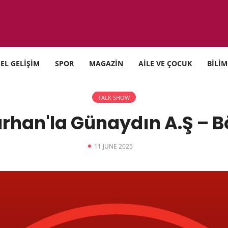
SEL GELİŞİM
SPOR
MAGAZİN
AİLE VE ÇOCUK
BİLİM
TALK SHOW
rhan'la Günaydın A.Ş – 
11 JUNE 2025