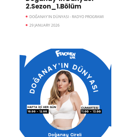
2.Sezon_1.Bölüm
DOĞANAY'IN DÜNYASI - RADYO PROGRAMI
29 JANUARY 2026