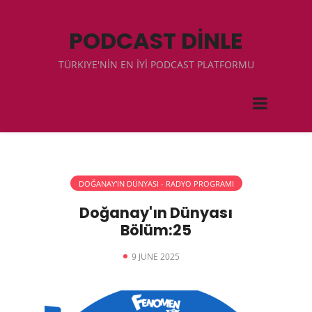
PODCAST DİNLE
TÜRKIYE'NİN EN İYİ PODCAST PLATFORMU
DOĞANAY'IN DÜNYASI - RADYO PROGRAMI
Doğanay'ın Dünyası
Bölüm:25
9 JUNE 2025