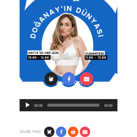
Audio
00:00
00:00
Player
SHARE THIS!