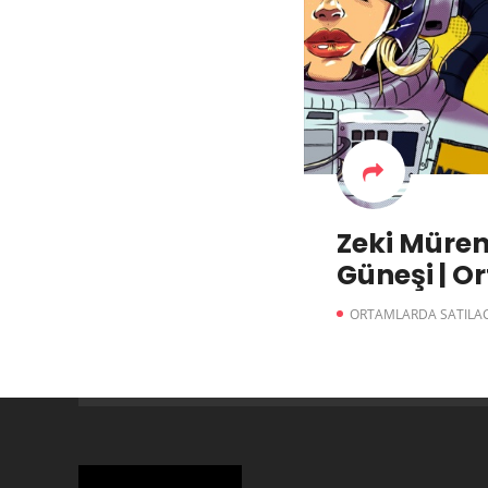
Zeki Müren
Güneşi | 
Satılacak B
ORTAMLARDA SATILAC