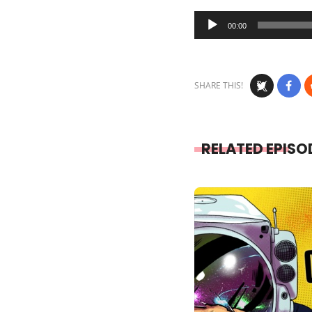
Audio
00:00
Player
SHARE THIS!
RELATED EPISO