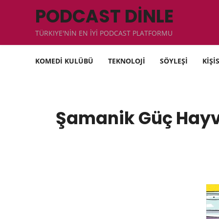
PODCAST DİNLE
TÜRKIYE'NİN EN İYİ PODCAST PLATFORMU
KOMEDİ KULÜBÜ
TEKNOLOJİ
SÖYLEŞİ
KİŞİ
Şamanik Güç Hayva