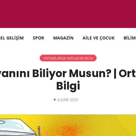
SEL GELİŞİM
SPOR
MAGAZİN
AİLE VE ÇOCUK
BİLİM
ORTAMLARDA SATILACAK BILGI
nını Biliyor Musun? | Or
Bilgi
4 JUNE 2025