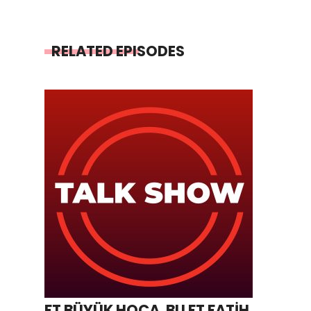
RELATED EPISODES
FT BÜYÜK HOCA. BU FT FATİH