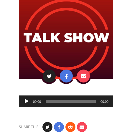
Audio
00:00
00:00
Player
SHARE THIS!