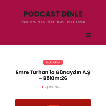
PODCAST DİNLE
TÜRKIYE'NİN EN İYİ PODCAST PLATFORMU
TALK SHOW
Emre Turhan'la Günaydın A.Ş
– Bölüm:26
2 JUNE 2025