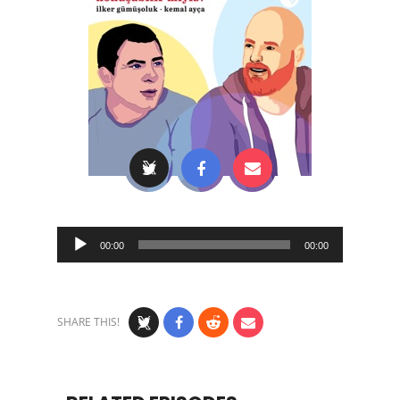
Audio
00:00
00:00
Player
SHARE THIS!