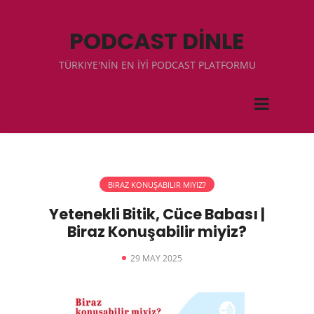
PODCAST DİNLE
TÜRKIYE'NİN EN İYİ PODCAST PLATFORMU
BIRAZ KONUŞABILIR MIYIZ?
Yetenekli Bitik, Cüce Babası |
Biraz Konuşabilir miyiz?
29 MAY 2025