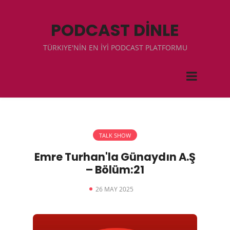
PODCAST DİNLE
TÜRKIYE'NİN EN İYİ PODCAST PLATFORMU
TALK SHOW
Emre Turhan'la Günaydın A.Ş
– Bölüm:21
26 MAY 2025