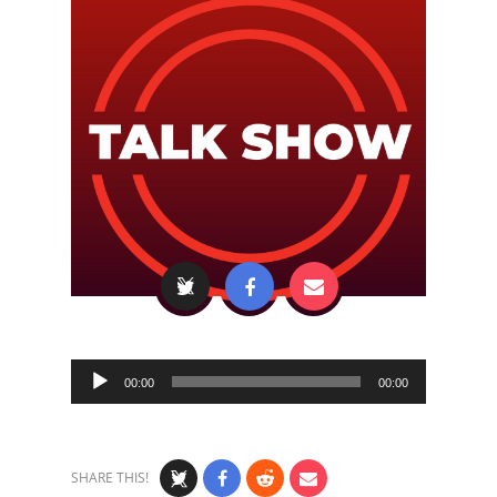
Audio
00:00
00:00
Player
SHARE THIS!