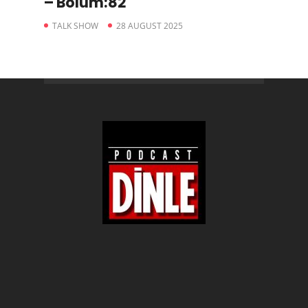
– Bölüm:82
TALK SHOW
28 AUGUST 2025