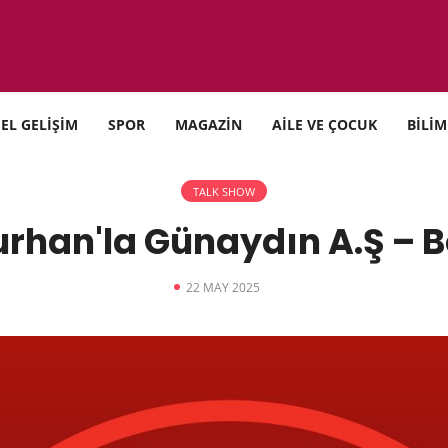
SEL GELİŞİM
SPOR
MAGAZİN
AİLE VE ÇOCUK
BİLİM
TALK SHOW
rhan'la Günaydın A.Ş – 
22 MAY 2025