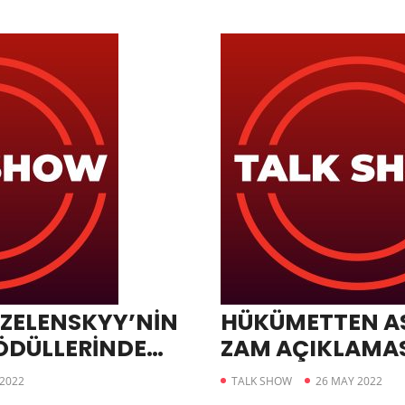
ZELENSKYY’NİN
HÜKÜMETTEN AS
ÖDÜLLERİNDE
ZAM AÇIKLAMAS
EBİ REDDEDİLDİ
2022
TALK SHOW
26 MAY 2022