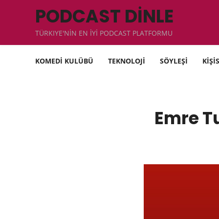
PODCAST DİNLE
TÜRKIYE'NİN EN İYİ PODCAST PLATFORMU
KOMEDİ KULÜBÜ
TEKNOLOJİ
SÖYLEŞİ
KİŞİ
Emre Tu