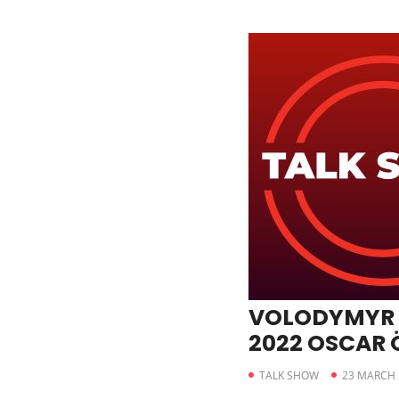
VOLODYMYR 
2022 OSCAR 
KONUŞMA TAL
TALK SHOW
23 MARCH 