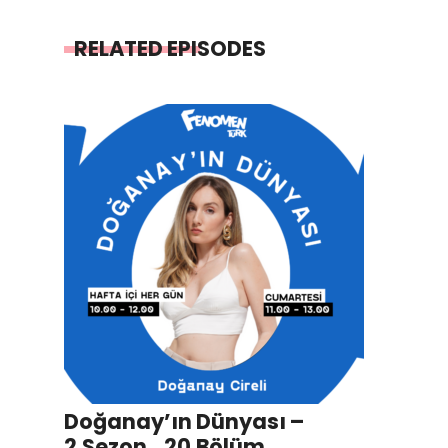
RELATED EPISODES
Doğanay’ın Dünyası –
2.Sezon_20.Bölüm