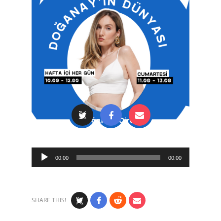
Audio
00:00
00:00
Player
SHARE THIS!