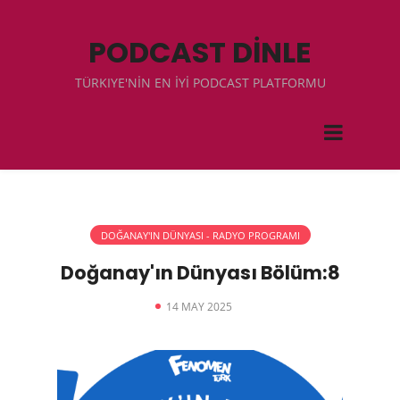
PODCAST DİNLE
TÜRKIYE'NİN EN İYİ PODCAST PLATFORMU
DOĞANAY'IN DÜNYASI - RADYO PROGRAMI
Doğanay'ın Dünyası Bölüm:8
14 MAY 2025