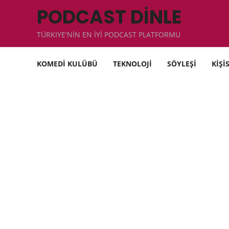
PODCAST DİNLE
TÜRKIYE'NİN EN İYİ PODCAST PLATFORMU
KOMEDİ KULÜBÜ
TEKNOLOJİ
SÖYLEŞİ
KİŞİ