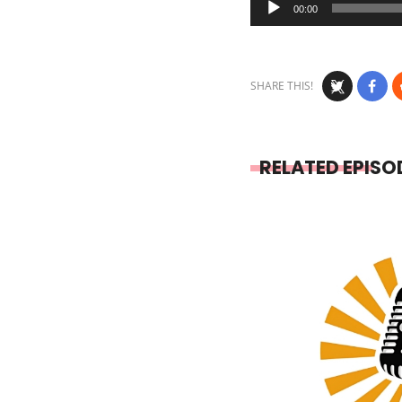
00:00
Player
SHARE THIS!
RELATED EPISO