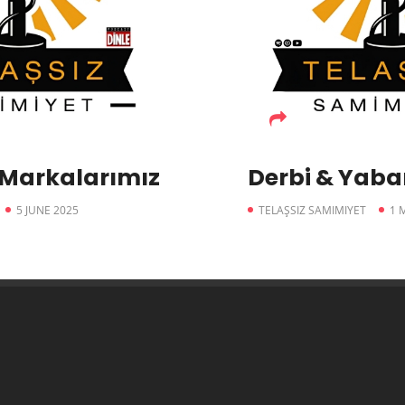
 Markalarımız
Derbi & Yab
5 JUNE 2025
TELAŞSIZ SAMIMIYET
1 