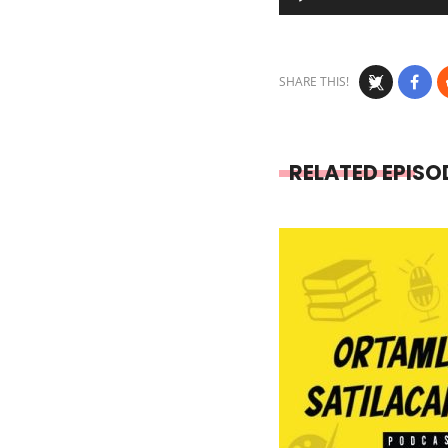
Player
SHARE THIS!
RELATED EPISO