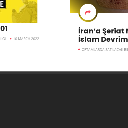
01
İran’a Şeriat 
İslam Devrim
LGI
10 MARCH 2022
ORTAMLARDA SATILACAK BI