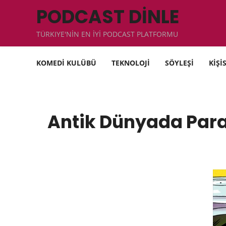
PODCAST DİNLE
TÜRKIYE'NİN EN İYİ PODCAST PLATFORMU
KOMEDİ KULÜBÜ
TEKNOLOJİ
SÖYLEŞİ
KİŞİ
Antik Dünyada Para 