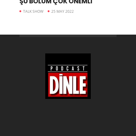
ŞU BÖLÜM ÇOK ÖNEMLİ
TALK SHOW
25 MAY 2022