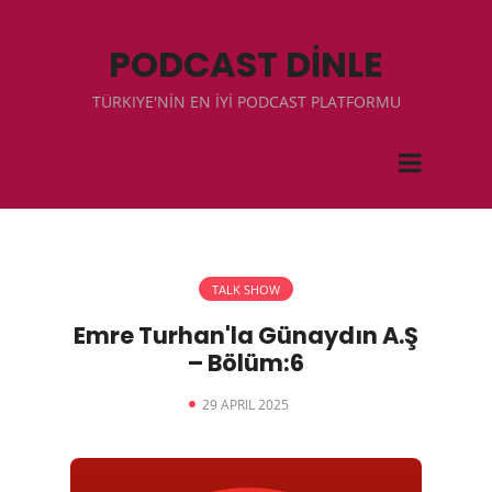
PODCAST DİNLE
TÜRKIYE'NİN EN İYİ PODCAST PLATFORMU
TALK SHOW
Emre Turhan'la Günaydın A.Ş
– Bölüm:6
29 APRIL 2025