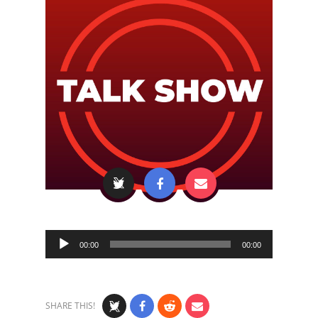
Audio
00:00
00:00
Player
SHARE THIS!