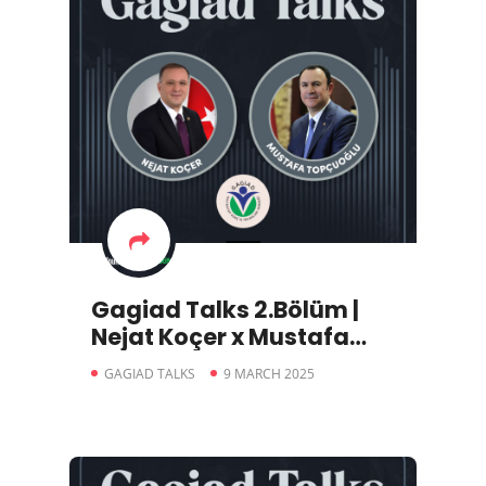
Gagiad Talks 2.Bölüm |
Nejat Koçer x Mustafa
Topçuoğlu
GAGIAD TALKS
9 MARCH 2025