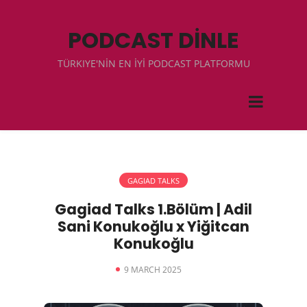
PODCAST DİNLE
TÜRKIYE'NİN EN İYİ PODCAST PLATFORMU
GAGIAD TALKS
Gagiad Talks 1.Bölüm | Adil
Sani Konukoğlu x Yiğitcan
Konukoğlu
9 MARCH 2025