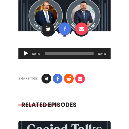
Audio
00:00
00:00
Player
SHARE THIS!
RELATED EPISODES