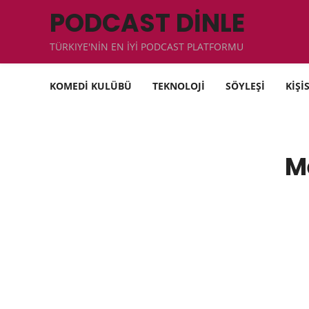
PODCAST DİNLE
TÜRKIYE'NİN EN İYİ PODCAST PLATFORMU
KOMEDİ KULÜBÜ
TEKNOLOJİ
SÖYLEŞİ
KİŞİ
M