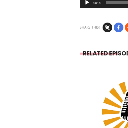
00:00
Player
SHARE THIS!
RELATED EPISO