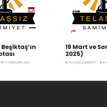
 Beşiktaş’ın
19 Mart ve So
otası
2025)
15 FEBRUARY 2025
TELAŞSIZ SAMIMIYET
8 