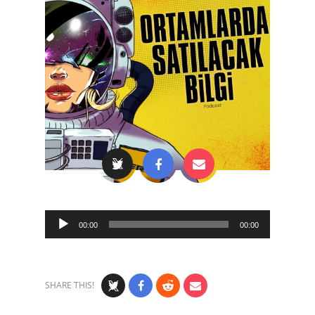
Audio
00:00
00:00
Player
SHARE THIS!