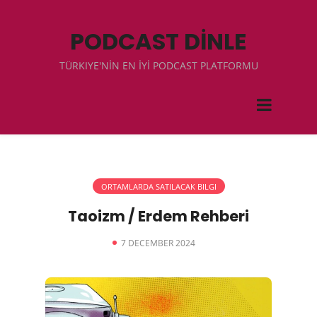
PODCAST DİNLE
TÜRKIYE'NİN EN İYİ PODCAST PLATFORMU
ORTAMLARDA SATILACAK BILGI
Taoizm / Erdem Rehberi
7 DECEMBER 2024