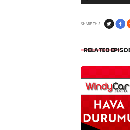
Player
SHARE THIS!
RELATED EPISO