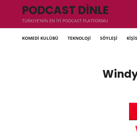
PODCAST DİNLE
TÜRKIYE'NİN EN İYİ PODCAST PLATFORMU
KOMEDİ KULÜBÜ
TEKNOLOJİ
SÖYLEŞİ
KİŞİ
Windy