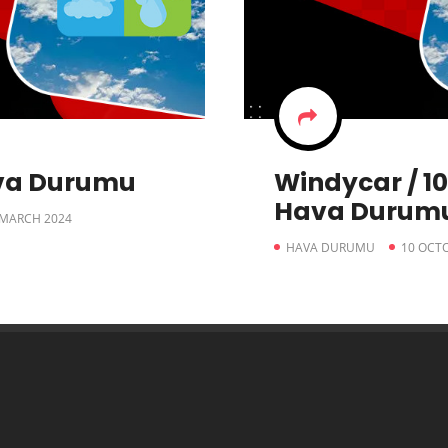
va Durumu
Windycar / 1
Hava Durum
 MARCH 2024
HAVA DURUMU
10 OCT