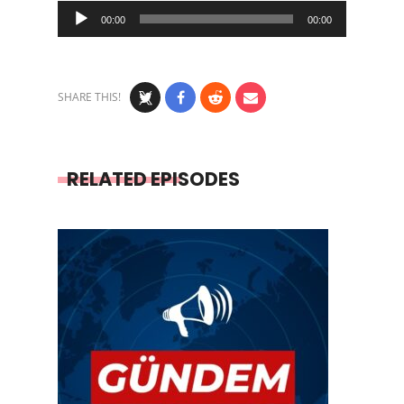
Audio
00:00
00:00
Player
SHARE THIS!
RELATED EPISODES