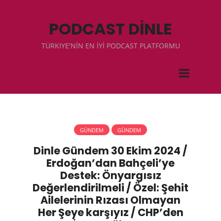
PODCAST DİNLE
TÜRKIYE'NİN EN İYİ PODCAST PLATFORMU
GÜNDEM
GÜNDEM
Dinle Gündem 30 Ekim 2024 /
Erdoğan’dan Bahçeli’ye
Destek: Önyargısız
Değerlendirilmeli / Özel: Şehit
Ailelerinin Rızası Olmayan
Her Şeye karşıyız / CHP’den