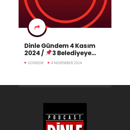
Dinle Gündem 4 Kasım
2024 /
3 Belediyeye
Kayyum Atandı
GÜNDEM
4 NOVEMBER 2024
Erdoğan’ın Kasım Trafiği
Yoğun
Lütfü Savaş Kesin
İhraç Talebiyle Disipline
Sevk Edildi