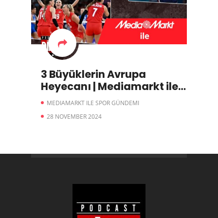
3 Büyüklerin Avrupa
Heyecanı | Mediamarkt ile
Spor Gündemi
MEDIAMARKT ILE SPOR GÜNDEMI
28 NOVEMBER 2024