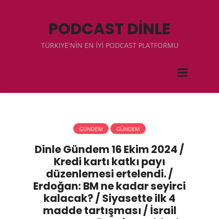
PODCAST DİNLE
TÜRKIYE'NİN EN İYİ PODCAST PLATFORMU
GÜNDEM
GÜNDEM
Dinle Gündem 16 Ekim 2024 /
Kredi kartı katkı payı
düzenlemesi ertelendi. /
Erdoğan: BM ne kadar seyirci
kalacak? / Siyasette ilk 4
madde tartışması / İsrail