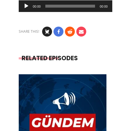
Audio
00:00
00:00
Player
SHARE THIS!
RELATED EPISODES