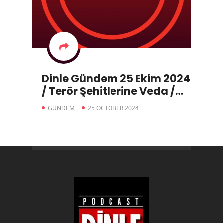
Dinle Gündem 25 Ekim 2024
/ Terör Şehitlerine Veda /
Cumhurbaşkanı Güvenlik
GÜNDEM
25 OCTOBER 2024
Zirvesini Topladı. /
Yerlikaya: TUSAŞ’a
Saldıran 2 Terörist de
PKK’lı/ Yenidoğan Çetesi
Güveni Zedeledi