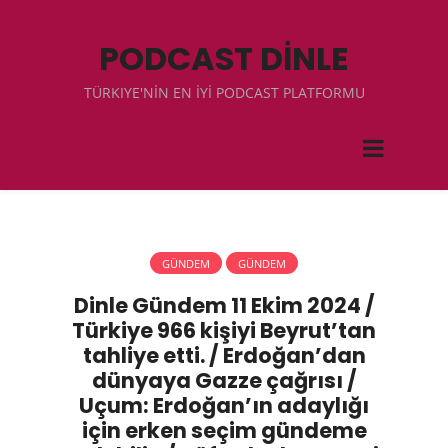
PODCAST DİNLE
TÜRKIYE'NİN EN İYİ PODCAST PLATFORMU
GÜNDEM
GÜNDEM
Dinle Gündem 11 Ekim 2024 /
Türkiye 966 kişiyi Beyrut’tan
tahliye etti. / Erdoğan’dan
dünyaya Gazze çağrısı /
Uçum: Erdoğan’ın adaylığı
için erken seçim gündeme