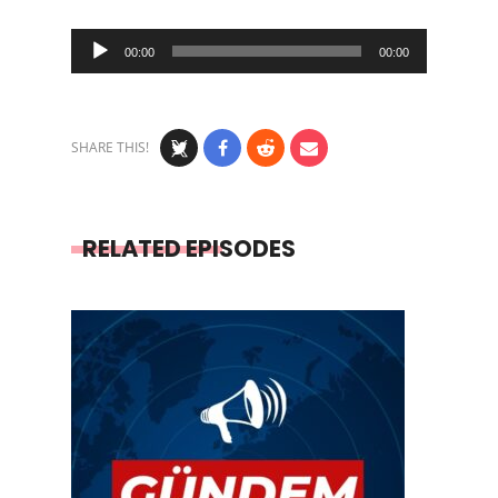
Audio
00:00
00:00
Player
SHARE THIS!
RELATED EPISODES