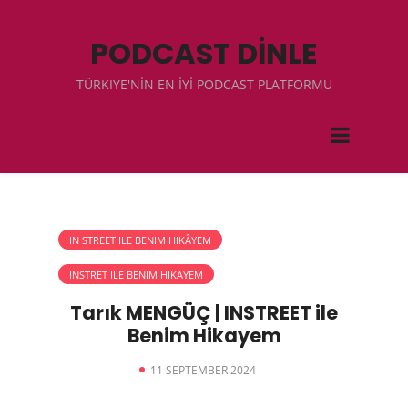
PODCAST DİNLE
TÜRKIYE'NİN EN İYİ PODCAST PLATFORMU
IN STREET ILE BENIM HIKÂYEM
INSTRET ILE BENIM HIKAYEM
Tarık MENGÜÇ | INSTREET ile
Benim Hikayem
11 SEPTEMBER 2024