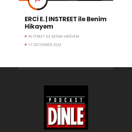
ERCİ E. | INSTREET ile Benim
Hikayem
IN STREET ILE BENIM HIKÂYEM
11 DECEMBER 2024