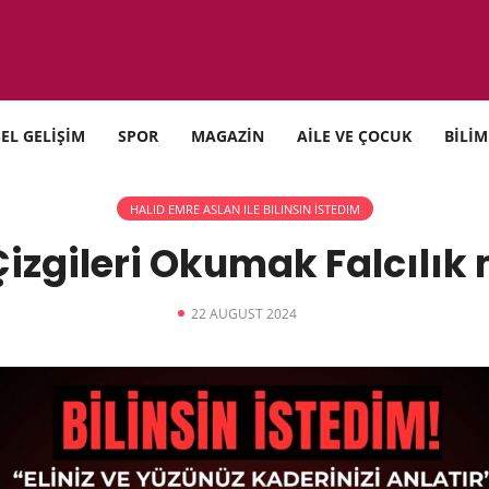
SEL GELİŞİM
SPOR
MAGAZİN
AİLE VE ÇOCUK
BİLİM
HALID EMRE ASLAN ILE BILINSIN İSTEDIM
Çizgileri Okumak Falcılık
22 AUGUST 2024