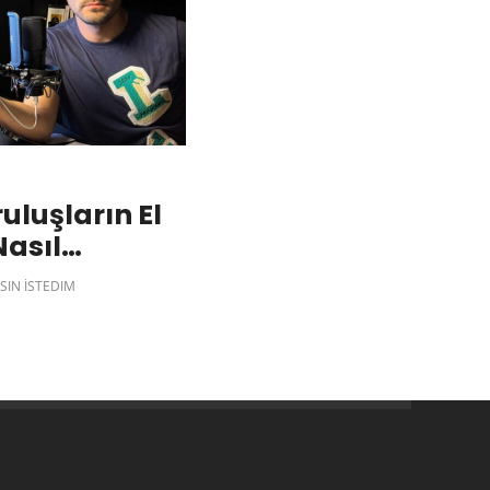
luşların El
Nasıl
SIN İSTEDIM