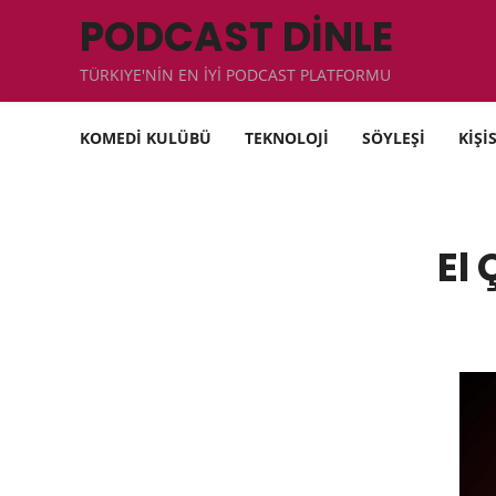
PODCAST DİNLE
TÜRKIYE'NİN EN İYİ PODCAST PLATFORMU
KOMEDİ KULÜBÜ
TEKNOLOJİ
SÖYLEŞİ
KİŞİ
El 