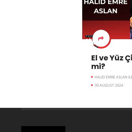
El ve Yüz Ç
mi?
HALID EMRE ASLAN ILE
30 AUGUST 2024