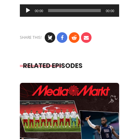
Audio
00:00
00:00
Player
SHARE THIS!
RELATED EPISODES