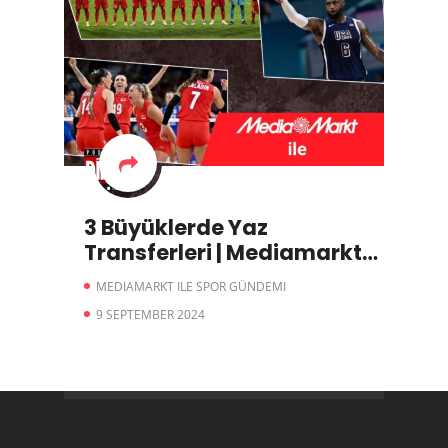
3 Büyüklerde Yaz
Transferleri | Mediamarkt
ile Spor Gündemi
MEDIAMARKT ILE SPOR GÜNDEMI
9 SEPTEMBER 2024