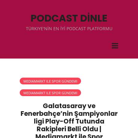
PODCAST DİNLE
TÜRKIYE'NİN EN İYİ PODCAST PLATFORMU
MEDIAMARKT ILE SPOR GÜNDEMI
MEDIAMARKT ILE SPOR GÜNDEMI
Galatasaray ve
Fenerbahçe’nin Şampiyonlar
ligi Play-Off Tutunda
Rakipleri Belli Oldu |
Mediamarkt ile Spor