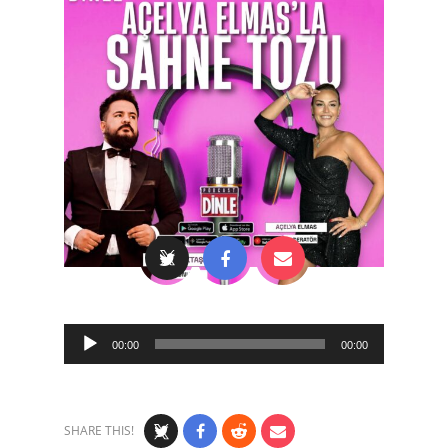
Audio
00:00
00:00
Player
SHARE THIS!