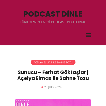
PODCAST DİNLE
TÜRKIYE'NİN EN İYİ PODCAST PLATFORMU
AÇELYA ELMAS ILE SAHNE TOZU
Sunucu – Ferhat Göktaşlar |
Açelya Elmas ile Sahne Tozu
23 JULY 2024