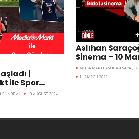
Aslıhan Saraçoğ
Sinema – 10 Ma
MEDIA MARKT ASLIHAN SARAÇOĞL
aşladı |
11 MARCH 2023
 ile Spor
R GÜNDEMI
10 AUGUST 2024