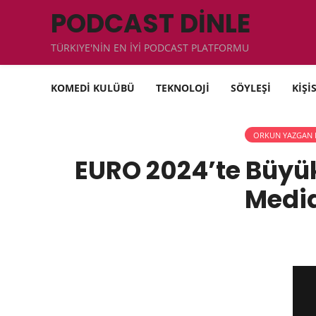
PODCAST DİNLE
TÜRKIYE'NİN EN İYİ PODCAST PLATFORMU
KOMEDİ KULÜBÜ
TEKNOLOJİ
SÖYLEŞİ
KİŞİ
ORKUN YAZGAN 
EURO 2024’te Büyük 
Media