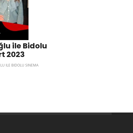
lu ile Bidolu
rt 2023
U ILE BIDOLU SINEMA