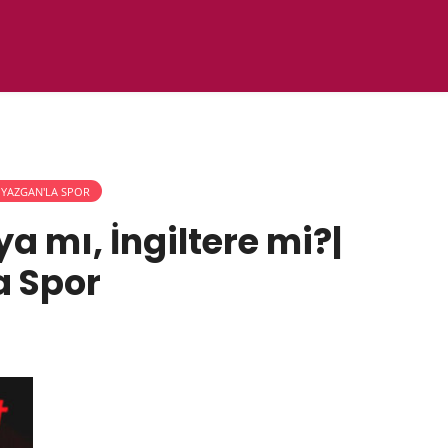
YAZGAN'LA SPOR
a mı, İngiltere mi?|
a Spor