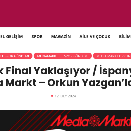
SEL GELİŞİM
SPOR
MAGAZİN
AİLE VE ÇOCUK
BİLİM
ILE SPOR GÜNDEMI
MEDIAMARKT ILE SPOR GÜNDEMI
MEDIA MARKT ORKUN 
Final Yaklaşıyor / İspany
 Markt – Orkun Yazgan’l
12 JULY 2024