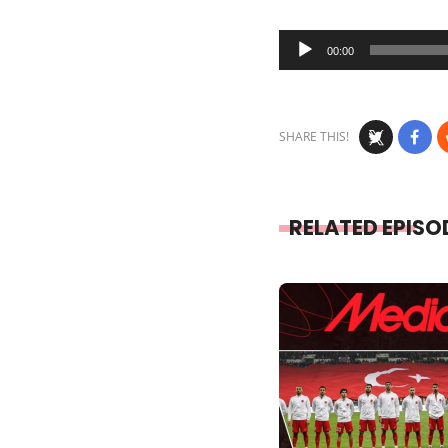
Audio
00:00
Player
SHARE THIS!
RELATED EPISO