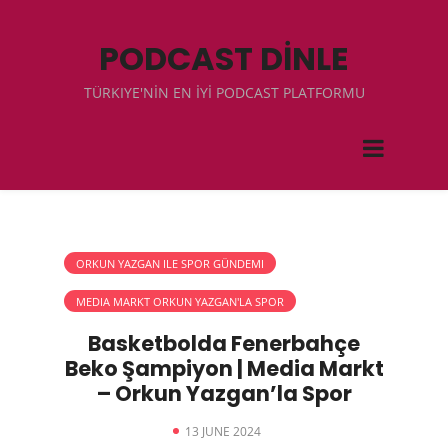
PODCAST DİNLE
TÜRKIYE'NİN EN İYİ PODCAST PLATFORMU
ORKUN YAZGAN ILE SPOR GÜNDEMI
MEDIA MARKT ORKUN YAZGAN'LA SPOR
Basketbolda Fenerbahçe
Beko Şampiyon | Media Markt
– Orkun Yazgan’la Spor
13 JUNE 2024