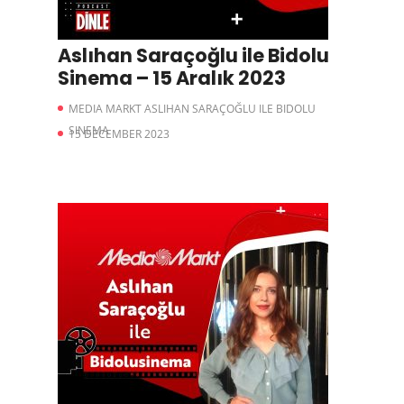
Aslıhan Saraçoğlu ile Bidolu
Sinema – 15 Aralık 2023
MEDIA MARKT ASLIHAN SARAÇOĞLU ILE BIDOLU
SINEMA
15 DECEMBER 2023