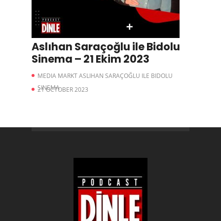
Aslıhan Saraçoğlu ile Bidolu
Sinema – 21 Ekim 2023
MEDIA MARKT ASLIHAN SARAÇOĞLU ILE BIDOLU
SINEMA
21 OCTOBER 2023