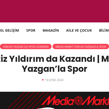
SEL GELİŞİM
SPOR
MAGAZİN
AİLE VE ÇOCUK
BİLİM
ORKUN YAZGAN ILE SPOR GÜNDEMI
MEDIA MARKT ORKUN YAZGAN'LA SPOR
ziz Yıldırım da Kazandı |
Yazgan’la Spor
10 JUNE 2024