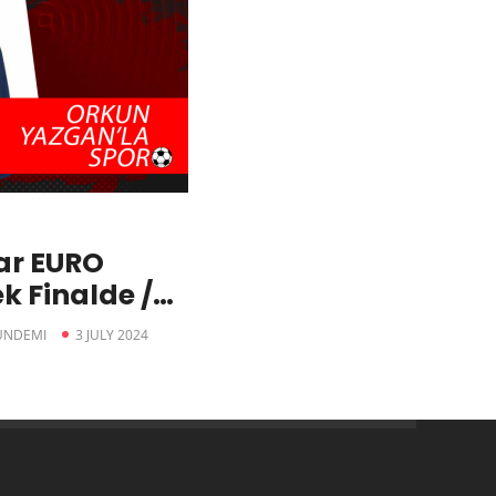
ar EURO
k Finalde /
Avusturya |
ÜNDEMI
3 JULY 2024
– Orkun
or