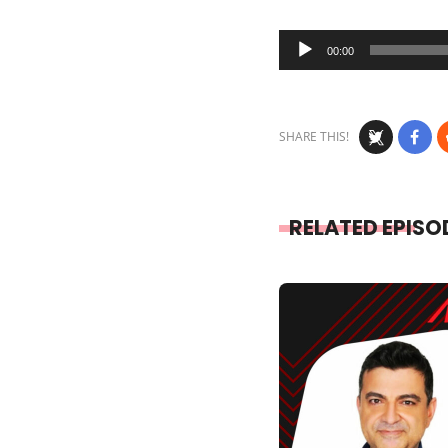
Audio
00:00
Player
SHARE THIS!
RELATED EPISO