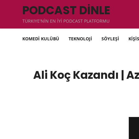
PODCAST DİNLE
TÜRKIYE'NİN EN İYİ PODCAST PLATFORMU
KOMEDİ KULÜBÜ
TEKNOLOJİ
SÖYLEŞİ
KİŞİ
Ali Koç Kazandı | A