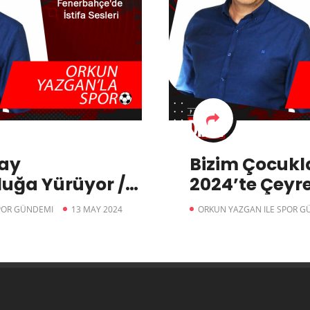
ay
Bizim Çocukl
uğa Yürüyor /
2024’te Çeyre
e’de
Türkiye 2 – 1 
POR GÜNDEMI
13 MAY 2024
ORKUN YAZGAN ILE SPOR G
ri
Media Markt 
Yazgan’la Sp