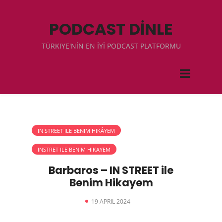
PODCAST DİNLE
TÜRKIYE'NİN EN İYİ PODCAST PLATFORMU
IN STREET ILE BENIM HIKÂYEM
INSTRET ILE BENIM HIKAYEM
Barbaros – IN STREET ile
Benim Hikayem
19 APRIL 2024