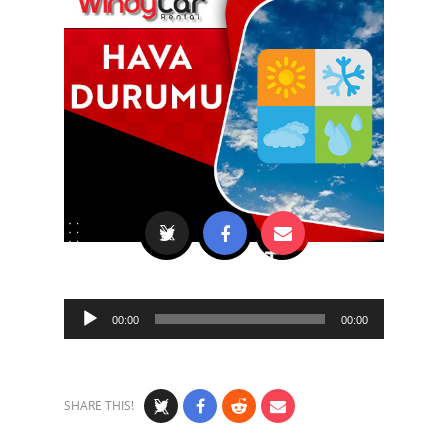
Audio
00:00
00:00
Player
SHARE THIS!