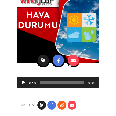
Audio
00:00
00:00
Player
SHARE THIS!