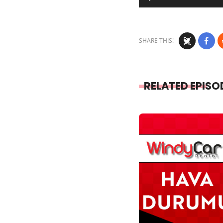
Player
SHARE THIS!
RELATED EPISO