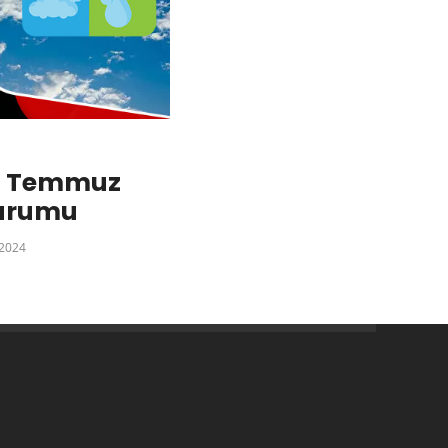
29 Temmuz
urumu
 2024