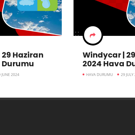
 29 Haziran
Windycar | 
a Durumu
2024 Hava D
9 JUNE 2024
HAVA DURUMU
29 JULY