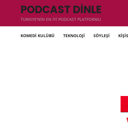
PODCAST DİNLE
TÜRKIYE'NİN EN İYİ PODCAST PLATFORMU
KOMEDİ KULÜBÜ
TEKNOLOJİ
SÖYLEŞİ
KİŞİ