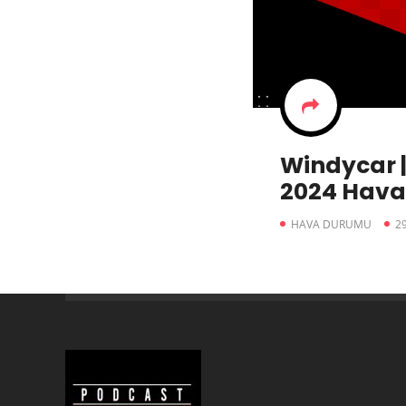
Windycar |
2024 Hav
HAVA DURUMU
2