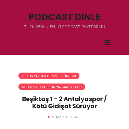
PODCAST DİNLE
TÜRKIYE'NİN EN İYİ PODCAST PLATFORMU
ORKUN YAZGAN ILE SPOR GÜNDEMI
MEDIA MARKT ORKUN YAZGAN'LA SPOR
Beşiktaş 1 – 2 Antalyaspor /
Kötü Gidişat Sürüyor
16 MARCH 2024