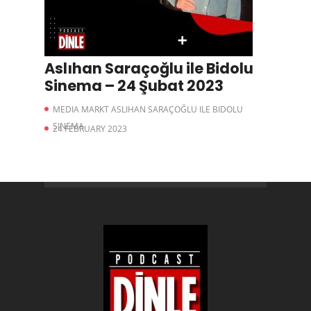
Aslıhan Saraçoğlu ile Bidolu
Sinema – 24 Şubat 2023
MEDIA MARKT ASLIHAN SARAÇOĞLU ILE BIDOLU
SINEMA
24 FEBRUARY 2023