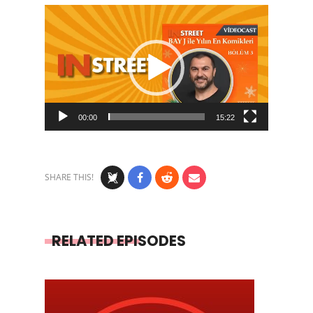
Video
Player
00:00
15:22
SHARE THIS!
RELATED EPISODES