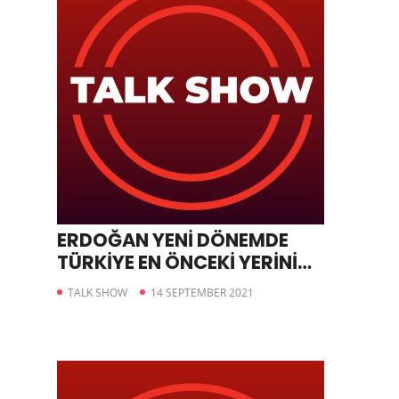
ERDOĞAN YENİ DÖNEMDE
TÜRKİYE EN ÖNCEKİ YERİNİ
ALACAK
TALK SHOW
14 SEPTEMBER 2021