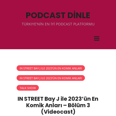
PODCAST DİNLE
TÜRKIYE'NİN EN İYİ PODCAST PLATFORMU
IN STREET BAY J ILE 2023’ÜN EN KOMIK ANLARI
IN STREET BAY J ILE 2023'ÜN EN KOMIK ANLARI
TALK SHOW
IN STREET Bay J ile 2023’ün En
Komik Anları – Bölüm 3
(Videocast)