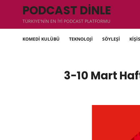
PODCAST DİNLE
TÜRKIYE'NİN EN İYİ PODCAST PLATFORMU
KOMEDİ KULÜBÜ
TEKNOLOJİ
SÖYLEŞİ
KİŞİ
3-10 Mart Haf