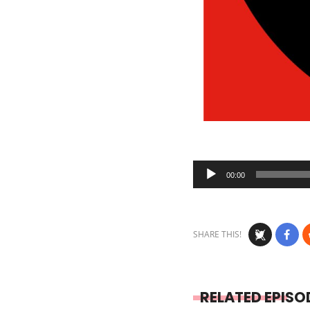
Audio
00:00
Player
SHARE THIS!
RELATED EPISO