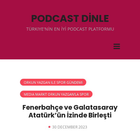
PODCAST DİNLE
TÜRKIYE'NİN EN İYİ PODCAST PLATFORMU
ORKUN YAZGAN ILE SPOR GÜNDEMI
MEDIA MARKT ORKUN YAZGAN'LA SPOR
Fenerbahçe ve Galatasaray
Atatürk’ün İzinde Birleşti
30 DECEMBER 2023