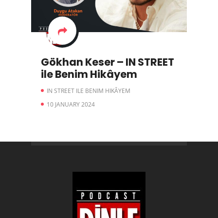
Gökhan Keser – IN STREET
ile Benim Hikâyem
IN STREET ILE BENIM HIKÂYEM
10 JANUARY 2024