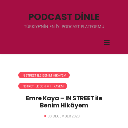
PODCAST DİNLE
TÜRKIYE'NİN EN İYİ PODCAST PLATFORMU
IN STREET ILE BENIM HIKÂYEM
INSTRET ILE BENIM HIKAYEM
Emre Kaya – IN STREET ile
Benim Hikâyem
30 DECEMBER 2023