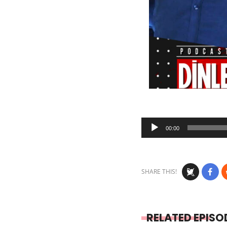
Audio
00:00
Player
SHARE THIS!
RELATED EPISO