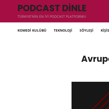
PODCAST DİNLE
TÜRKIYE'NİN EN İYİ PODCAST PLATFORMU
KOMEDİ KULÜBÜ
TEKNOLOJİ
SÖYLEŞİ
KİŞİ
Avrup