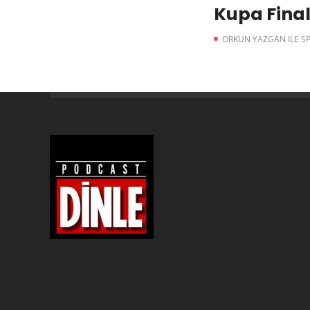
Kupa Final
ORKUN YAZGAN ILE S