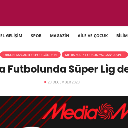
SEL GELİŞİM
SPOR
MAGAZİN
AİLE VE ÇOCUK
BİLİM
ORKUN YAZGAN ILE SPOR GÜNDEMI
MEDIA MARKT ORKUN YAZGAN'LA SPOR
a Futbolunda Süper Lig d
23 DECEMBER 2023