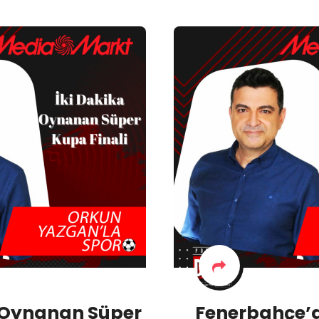
a Oynanan Süper
Fenerbahçe’d