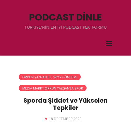
PODCAST DİNLE
TÜRKIYE'NİN EN İYİ PODCAST PLATFORMU
ORKUN YAZGAN ILE SPOR GÜNDEMI
MEDIA MARKT ORKUN YAZGAN'LA SPOR
Sporda Şiddet ve Yükselen
Tepkiler
18 DECEMBER 2023