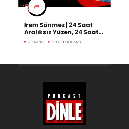
İrem Sönmez | 24 Saat
Aralıksız Yüzen, 24 Saat
Aralıksız Koşan Çılgın
VOLKANIK
23 OCTOBER 2023
Kadın (Part1)