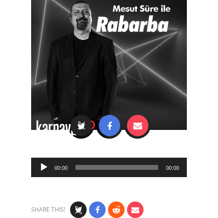
Audio
00:00
00:00
Player
SHARE THIS!