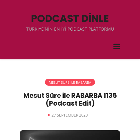
PODCAST DİNLE
TÜRKIYE'NİN EN İYİ PODCAST PLATFORMU
MESUT SÜRE ILE RABARBA
Mesut Süre ile RABARBA 1135
(Podcast Edit)
27 SEPTEMBER 2023