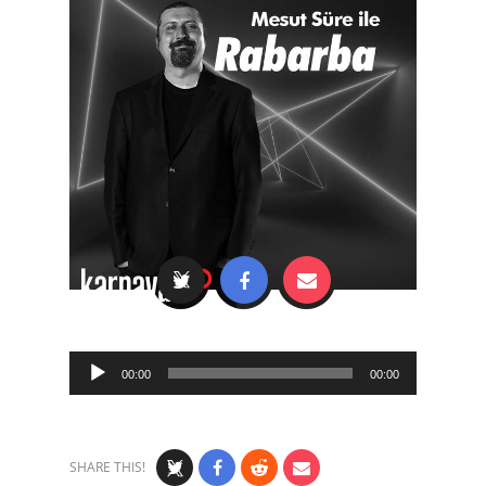
Audio
00:00
00:00
Player
SHARE THIS!