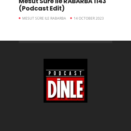
Mesut Süre ile RABARBA 1143
(Podcast Edit)
MESUT SÜRE ILE RABARBA
14 OCTOBER 2023