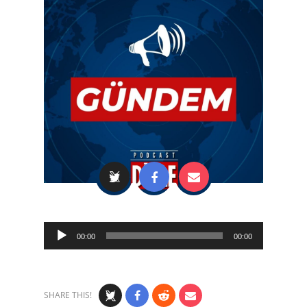
Audio
00:00
00:00
Player
SHARE THIS!